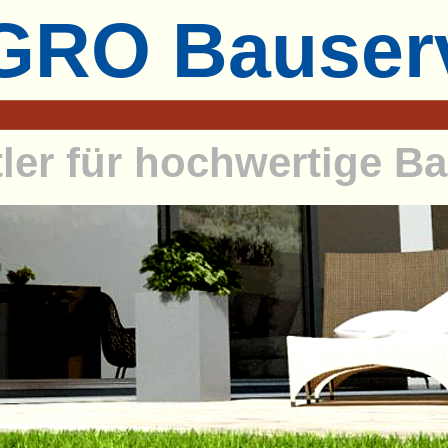
RO Bauser
tler für hochwertige 