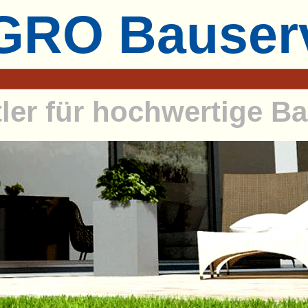
RO Bauser
tler für hochwertige 